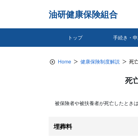
Skip
to
油研健康保険組合
content
トップ
手続き・申
Home
健康保険制度解説
死
死
被保険者や被扶養者が死亡したとき
埋葬料