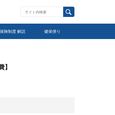
保険制度 解説
健保便り
費】