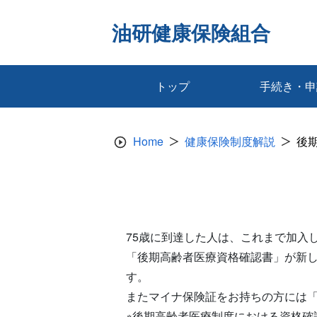
Skip
to
油研健康保険組合
content
トップ
手続き・申
Home
健康保険制度解説
後
75歳に到達した人は、これまで加入
「後期高齢者医療資格確認書」が新
す。
またマイナ保険証をお持ちの方には
※後期高齢者医療制度における資格確